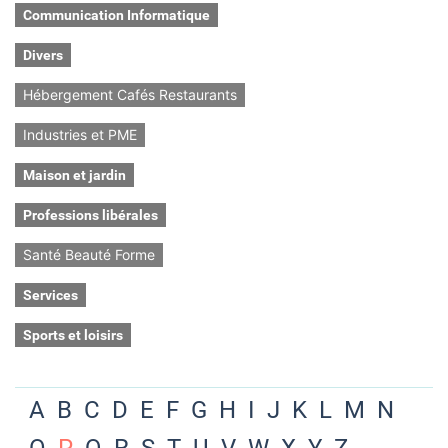
Communication Informatique
Divers
Hébergement Cafés Restaurants
Industries et PME
Maison et jardin
Professions libérales
Santé Beauté Forme
Services
Sports et loisirs
A
B
C
D
E
F
G
H
I
J
K
L
M
N