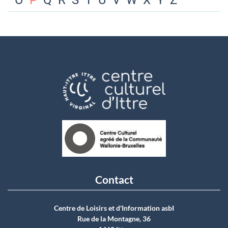
O
P
Q
R
S
T
U
V
W
X
Y
Z
Contact
Centre de Loisirs et d'Information asbI
Rue de la Montagne, 36