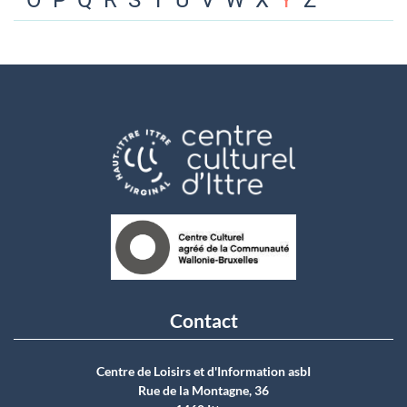
O
P
Q
R
S
T
U
V
W
X
Y
Z
Contact
Centre de Loisirs et d'Information asbI
Rue de la Montagne, 36