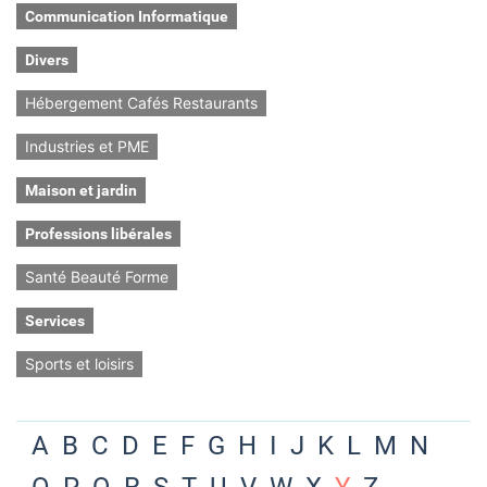
Communication Informatique
Divers
Hébergement Cafés Restaurants
Industries et PME
Maison et jardin
Professions libérales
Santé Beauté Forme
Services
Sports et loisirs
A
B
C
D
E
F
G
H
I
J
K
L
M
N