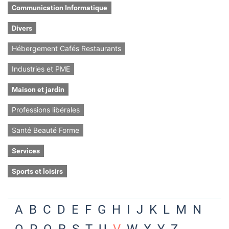
Communication Informatique
Divers
Hébergement Cafés Restaurants
Industries et PME
Maison et jardin
Professions libérales
Santé Beauté Forme
Services
Sports et loisirs
A
B
C
D
E
F
G
H
I
J
K
L
M
N