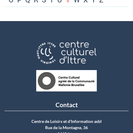
O
P
Q
R
S
T
U
V
W
X
Y
Z
Contact
Centre de Loisirs et d'Information asbI
Rue de la Montagne, 36