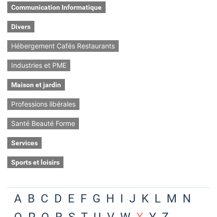
Communication Informatique
Divers
Hébergement Cafés Restaurants
Industries et PME
Maison et jardin
Professions libérales
Santé Beauté Forme
Services
Sports et loisirs
A
B
C
D
E
F
G
H
I
J
K
L
M
N