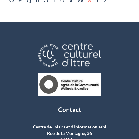
O
P
Q
R
S
T
U
V
W
X
Y
Z
Contact
Centre de Loisirs et d'Information asbI
Rue de la Montagne, 36