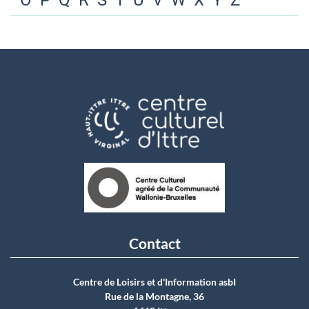
O
P
Q
R
S
T
U
V
W
X
Y
Z
Contact
Centre de Loisirs et d'Information asbI
Rue de la Montagne, 36