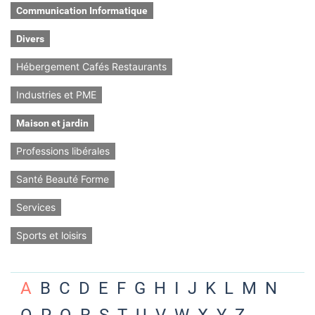
Communication Informatique
Divers
Hébergement Cafés Restaurants
Industries et PME
Maison et jardin
Professions libérales
Santé Beauté Forme
Services
Sports et loisirs
A
B
C
D
E
F
G
H
I
J
K
L
M
N