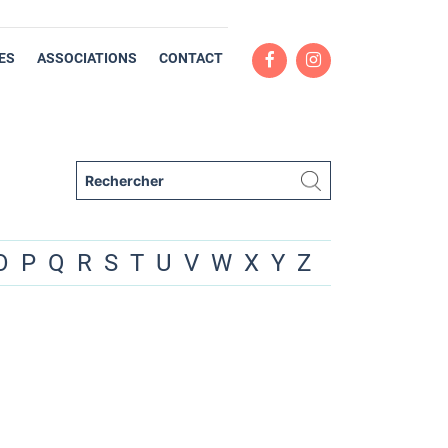
ES
ASSOCIATIONS
CONTACT
O
P
Q
R
S
T
U
V
W
X
Y
Z