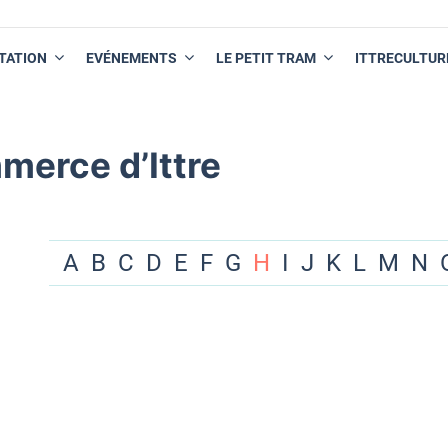
TATION
EVÉNEMENTS
LE PETIT TRAM
ITTRECULTUR
merce d’Ittre
A
B
C
D
E
F
G
H
I
J
K
L
M
N