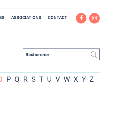
ES
ASSOCIATIONS
CONTACT
O
P
Q
R
S
T
U
V
W
X
Y
Z