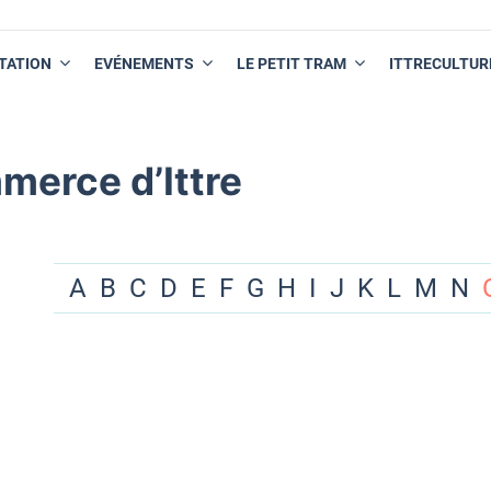
TATION
EVÉNEMENTS
LE PETIT TRAM
ITTRECULTUR
merce d’Ittre
A
B
C
D
E
F
G
H
I
J
K
L
M
N