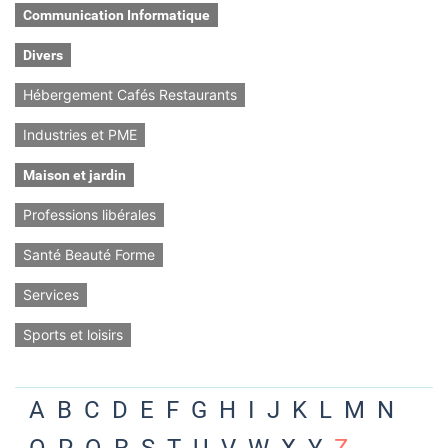
Communication Informatique
Divers
Hébergement Cafés Restaurants
Industries et PME
Maison et jardin
Professions libérales
Santé Beauté Forme
Services
Sports et loisirs
A
B
C
D
E
F
G
H
I
J
K
L
M
N