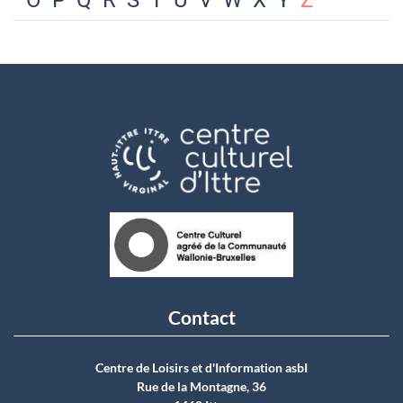
O
P
Q
R
S
T
U
V
W
X
Y
Z
Contact
Centre de Loisirs et d'Information asbI
Rue de la Montagne, 36