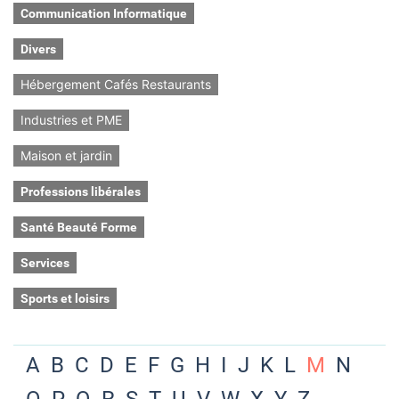
Communication Informatique
Divers
Hébergement Cafés Restaurants
Industries et PME
Maison et jardin
Professions libérales
Santé Beauté Forme
Services
Sports et loisirs
A
B
C
D
E
F
G
H
I
J
K
L
M
N