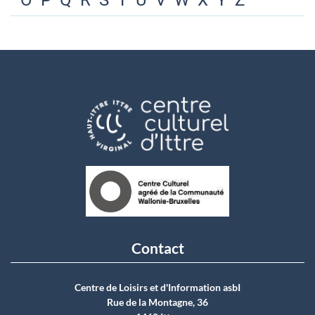
O
P
Q
R
S
T
U
V
W
X
Y
Z
Contact
Centre de Loisirs et d'Information asbI
Rue de la Montagne, 36