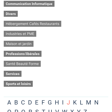
Communication Informatique
Divers
Hébergement Cafés Restaurants
Industries et PME
Maison et jardin
Professions libérales
Santé Beauté Forme
Services
Sports et loisirs
A
B
C
D
E
F
G
H
I
J
K
L
M
N