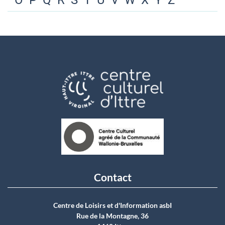
O
P
Q
R
S
T
U
V
W
X
Y
Z
Contact
Centre de Loisirs et d'Information asbI
Rue de la Montagne, 36