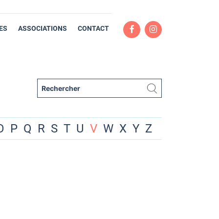
ES
ASSOCIATIONS
CONTACT
O
P
Q
R
S
T
U
V
W
X
Y
Z