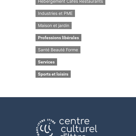
Hébergement Cafés Restaurants
Industries et PME
Maison et jardin
Professions libérales
Santé Beauté Forme
Services
Sports et loisirs