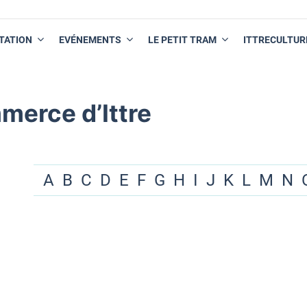
TATION
EVÉNEMENTS
LE PETIT TRAM
ITTRECULTUR
merce d’Ittre
A
B
C
D
E
F
G
H
I
J
K
L
M
N