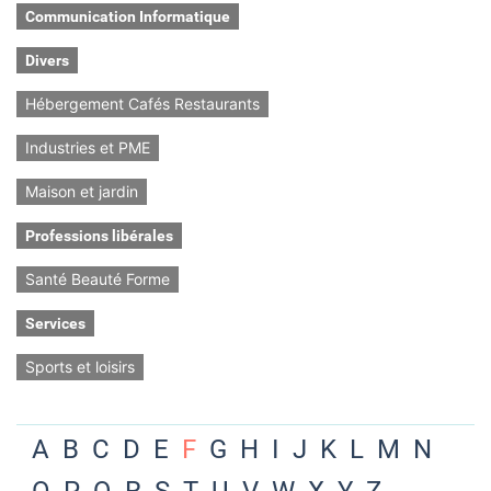
Communication Informatique
Divers
Hébergement Cafés Restaurants
Industries et PME
Maison et jardin
Professions libérales
Santé Beauté Forme
Services
Sports et loisirs
A
B
C
D
E
F
G
H
I
J
K
L
M
N