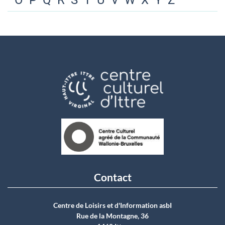
O
P
Q
R
S
T
U
V
W
X
Y
Z
Contact
Centre de Loisirs et d'Information asbI
Rue de la Montagne, 36