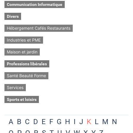
Communication Informatique
Divers
Hébergement Cafés Restaurants
Industries et PME
Maison et jardin
Professions libérales
Santé Beauté Forme
Services
Sports et loisirs
A
B
C
D
E
F
G
H
I
J
K
L
M
N