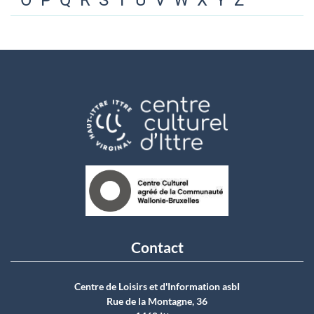
O
P
Q
R
S
T
U
V
W
X
Y
Z
Contact
Centre de Loisirs et d'Information asbI
Rue de la Montagne, 36