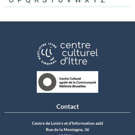
O
P
Q
R
S
T
U
V
W
X
Y
Z
Contact
Centre de Loisirs et d'Information asbI
Rue de la Montagne, 36