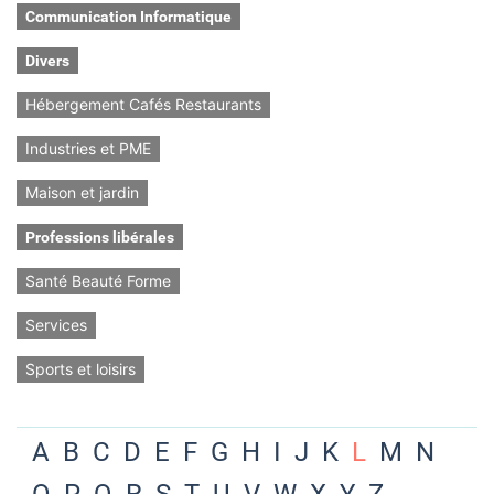
Communication Informatique
Divers
Hébergement Cafés Restaurants
Industries et PME
Maison et jardin
Professions libérales
Santé Beauté Forme
Services
Sports et loisirs
A
B
C
D
E
F
G
H
I
J
K
L
M
N