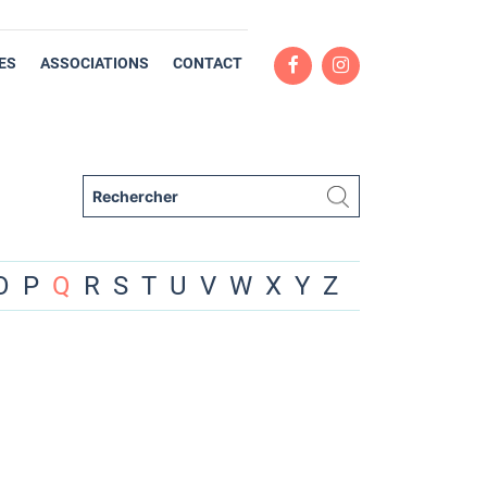
ES
ASSOCIATIONS
CONTACT
O
P
Q
R
S
T
U
V
W
X
Y
Z