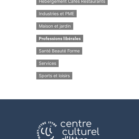
Hébergement Cafés Restaurants
Industries et PME
Maison et jardin
Professions libérales
Santé Beauté Forme
Services
Sports et loisirs