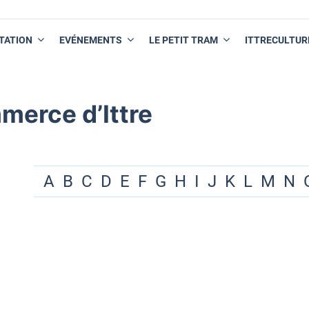
TATION
EVÉNEMENTS
LE PETIT TRAM
ITTRECULTUR
merce d’Ittre
A
B
C
D
E
F
G
H
I
J
K
L
M
N