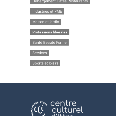
Hébergement Cafés Restaurants
Industries et PME
Maison et jardin
Professions libérales
Santé Beauté Forme
Services
Sports et loisirs