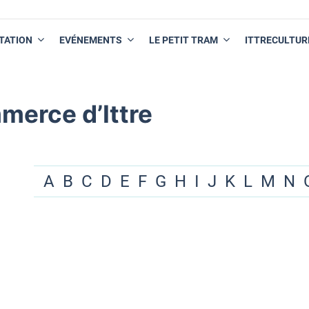
TATION
EVÉNEMENTS
LE PETIT TRAM
ITTRECULTUR
merce d’Ittre
A
B
C
D
E
F
G
H
I
J
K
L
M
N