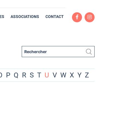
ES
ASSOCIATIONS
CONTACT
O
P
Q
R
S
T
U
V
W
X
Y
Z