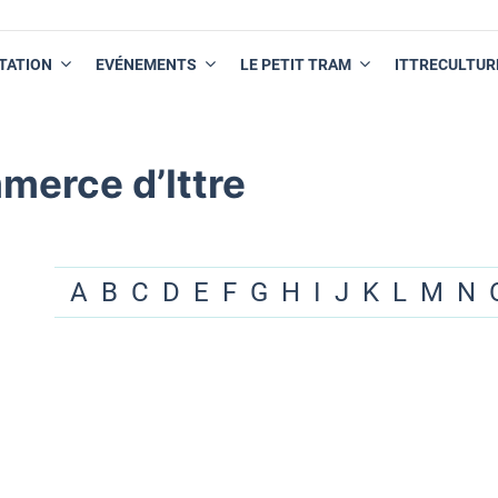
TATION
EVÉNEMENTS
LE PETIT TRAM
ITTRECULTUR
merce d’Ittre
A
B
C
D
E
F
G
H
I
J
K
L
M
N