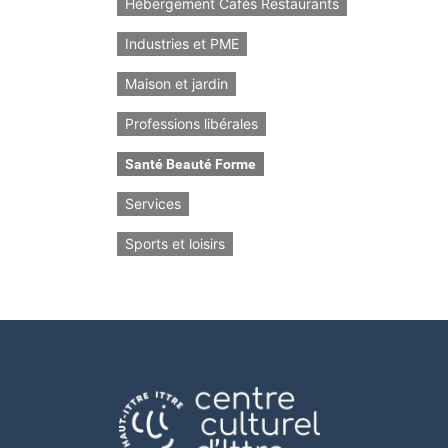
Hébergement Cafés Restaurants
Industries et PME
Maison et jardin
Professions libérales
Santé Beauté Forme
Services
Sports et loisirs