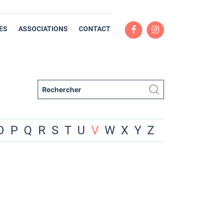
ES
ASSOCIATIONS
CONTACT
O
P
Q
R
S
T
U
V
W
X
Y
Z