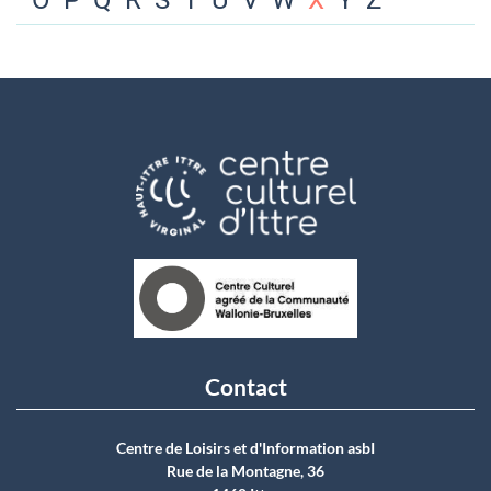
O
P
Q
R
S
T
U
V
W
X
Y
Z
Contact
Centre de Loisirs et d'Information asbI
Rue de la Montagne, 36