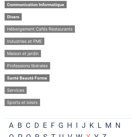
Communication Informatique
Divers
Hébergement Cafés Restaurants
Industries et PME
Maison et jardin
Professions libérales
Santé Beauté Forme
Services
Sports et loisirs
A
B
C
D
E
F
G
H
I
J
K
L
M
N