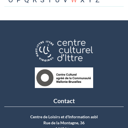
O
P
Q
R
S
T
U
V
W
X
Y
Z
Contact
Centre de Loisirs et d'Information asbI
Rue de la Montagne, 36