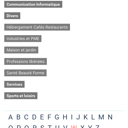
Communication Informatique
Divers
Hébergement Cafés Restaurants
Industries et PME
Maison et jardin
Professions libérales
Santé Beauté Forme
Services
Sports et loisirs
A
B
C
D
E
F
G
H
I
J
K
L
M
N