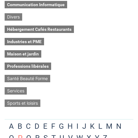
Communication Informatique
Divers
Hébergement Cafés Restaurants
Industries et PME
Maison et jardin
Professions libérales
Santé Beauté Forme
Services
Sports et loisirs
A
B
C
D
E
F
G
H
I
J
K
L
M
N