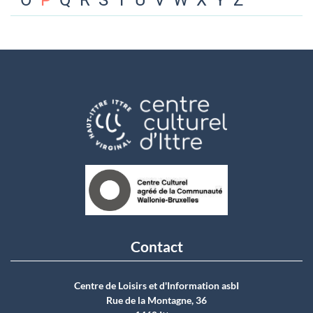
O
P
Q
R
S
T
U
V
W
X
Y
Z
Contact
Centre de Loisirs et d'Information asbI
Rue de la Montagne, 36