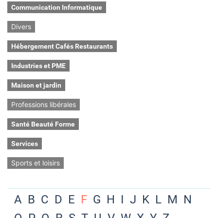
Communication Informatique
Divers
Hébergement Cafés Restaurants
Industries et PME
Maison et jardin
Professions libérales
Santé Beauté Forme
Services
Sports et loisirs
A
B
C
D
E
F
G
H
I
J
K
L
M
N