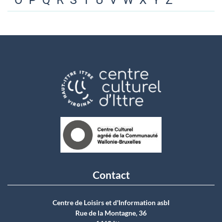
O
P
Q
R
S
T
U
V
W
X
Y
Z
Contact
Centre de Loisirs et d'Information asbI
Rue de la Montagne, 36