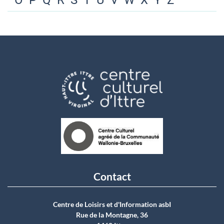
O
P
Q
R
S
T
U
V
W
X
Y
Z
Contact
Centre de Loisirs et d'Information asbI
Rue de la Montagne, 36