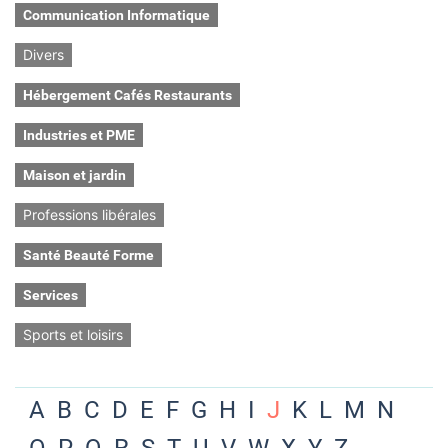
Communication Informatique
Divers
Hébergement Cafés Restaurants
Industries et PME
Maison et jardin
Professions libérales
Santé Beauté Forme
Services
Sports et loisirs
A
B
C
D
E
F
G
H
I
J
K
L
M
N