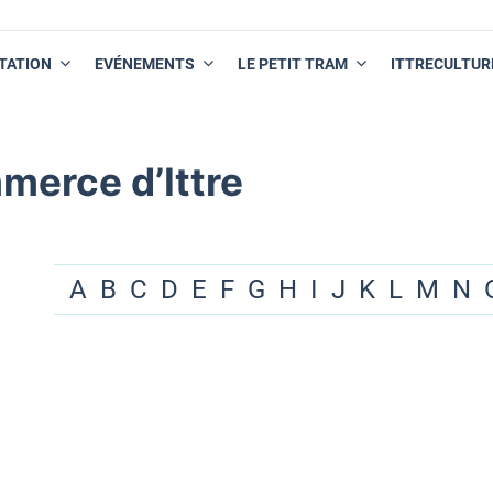
TATION
EVÉNEMENTS
LE PETIT TRAM
ITTRECULTUR
merce d’Ittre
A
B
C
D
E
F
G
H
I
J
K
L
M
N