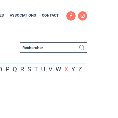
ES
ASSOCIATIONS
CONTACT
O
P
Q
R
S
T
U
V
W
X
Y
Z