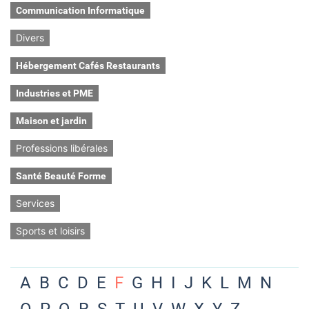
Communication Informatique
Divers
Hébergement Cafés Restaurants
Industries et PME
Maison et jardin
Professions libérales
Santé Beauté Forme
Services
Sports et loisirs
A
B
C
D
E
F
G
H
I
J
K
L
M
N