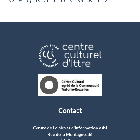
O
P
Q
R
S
T
U
V
W
X
Y
Z
Contact
Centre de Loisirs et d'Information asbI
Rue de la Montagne, 36