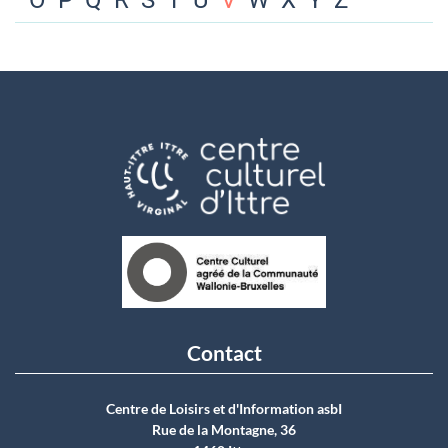
O
P
Q
R
S
T
U
V
W
X
Y
Z
Contact
Centre de Loisirs et d'Information asbI
Rue de la Montagne, 36