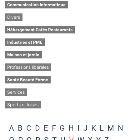
Communication Informatique
Divers
Hébergement Cafés Restaurants
Industries et PME
Maison et jardin
Professions libérales
Santé Beauté Forme
Services
Sports et loisirs
A
B
C
D
E
F
G
H
I
J
K
L
M
N