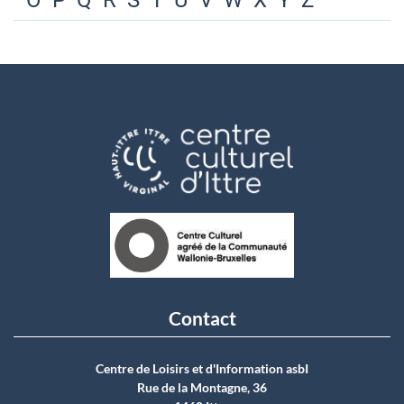
O
P
Q
R
S
T
U
V
W
X
Y
Z
Contact
Centre de Loisirs et d'Information asbI
Rue de la Montagne, 36