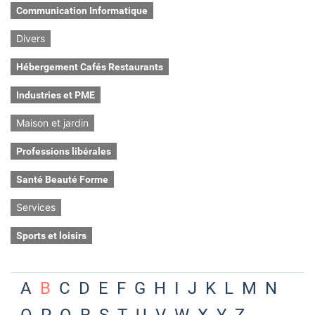
Communication Informatique
Divers
Hébergement Cafés Restaurants
Industries et PME
Maison et jardin
Professions libérales
Santé Beauté Forme
Services
Sports et loisirs
A
B
C
D
E
F
G
H
I
J
K
L
M
N