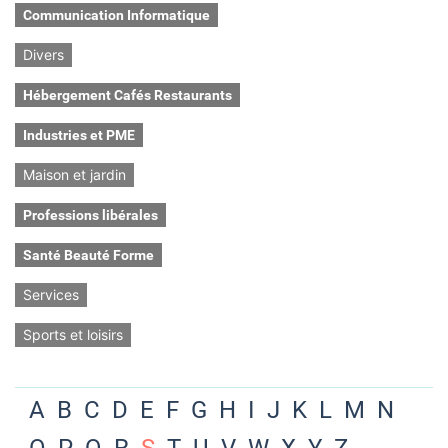
Communication Informatique
Divers
Hébergement Cafés Restaurants
Industries et PME
Maison et jardin
Professions libérales
Santé Beauté Forme
Services
Sports et loisirs
A
B
C
D
E
F
G
H
I
J
K
L
M
N