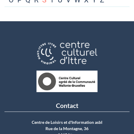
O
P
Q
R
S
T
U
V
W
X
Y
Z
Contact
Centre de Loisirs et d'Information asbI
Rue de la Montagne, 36