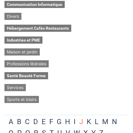
Communication Informatique
Divers
Hébergement Cafés Restaurants
Industries et PME
Maison et jardin
Professions libérales
Santé Beauté Forme
Services
Sports et loisirs
A
B
C
D
E
F
G
H
I
J
K
L
M
N