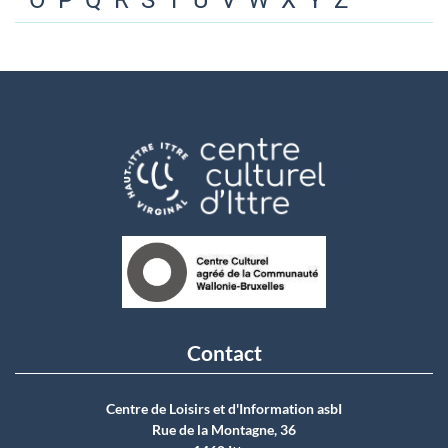
O
P
Q
R
S
T
U
V
W
X
Y
Z
Contact
Centre de Loisirs et d'Information asbI
Rue de la Montagne, 36