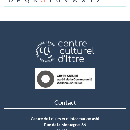
O
P
Q
R
S
T
U
V
W
X
Y
Z
Contact
Centre de Loisirs et d'Information asbI
Rue de la Montagne, 36