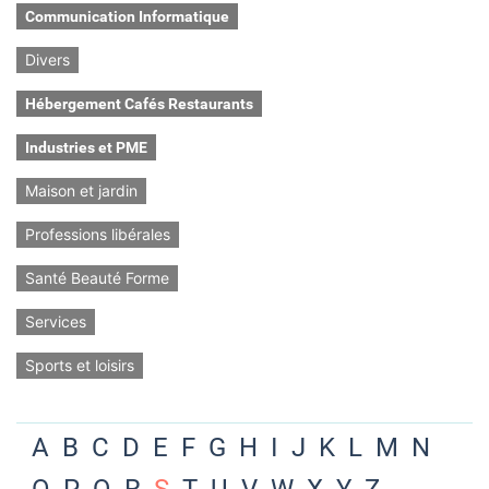
Communication Informatique
Divers
Hébergement Cafés Restaurants
Industries et PME
Maison et jardin
Professions libérales
Santé Beauté Forme
Services
Sports et loisirs
A
B
C
D
E
F
G
H
I
J
K
L
M
N