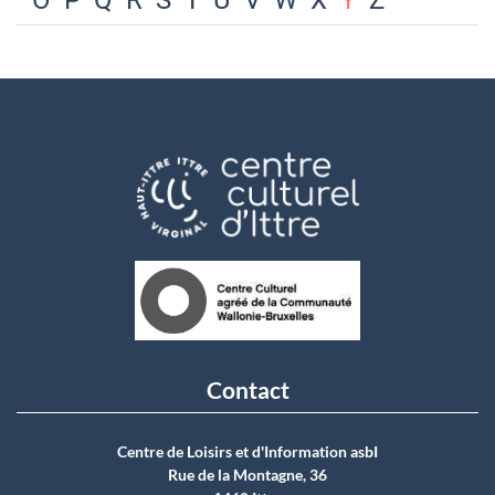
O
P
Q
R
S
T
U
V
W
X
Y
Z
Contact
Centre de Loisirs et d'Information asbI
Rue de la Montagne, 36