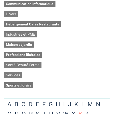
Communication Informatique
Divers
Hébergement Cafés Restaurants
Industries et PME
Maison et jardin
Professions libérales
Santé Beauté Forme
Services
Sports et loisirs
A
B
C
D
E
F
G
H
I
J
K
L
M
N