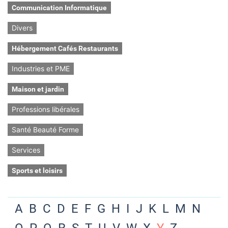
Communication Informatique
Divers
Hébergement Cafés Restaurants
Industries et PME
Maison et jardin
Professions libérales
Santé Beauté Forme
Services
Sports et loisirs
A
B
C
D
E
F
G
H
I
J
K
L
M
N