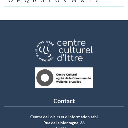
O
P
Q
R
S
T
U
V
W
X
Y
Z
Contact
Centre de Loisirs et d'Information asbI
Rue de la Montagne, 36