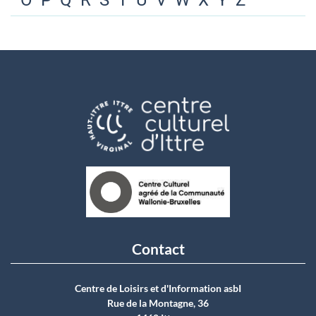
O
P
Q
R
S
T
U
V
W
X
Y
Z
Contact
Centre de Loisirs et d'Information asbI
Rue de la Montagne, 36