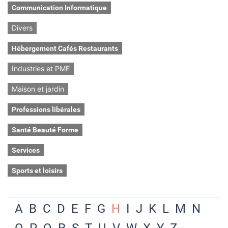
Communication Informatique
Divers
Hébergement Cafés Restaurants
Industries et PME
Maison et jardin
Professions libérales
Santé Beauté Forme
Services
Sports et loisirs
A
B
C
D
E
F
G
H
I
J
K
L
M
N