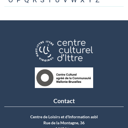
O
P
Q
R
S
T
U
V
W
X
Y
Z
Contact
Centre de Loisirs et d'Information asbI
Rue de la Montagne, 36