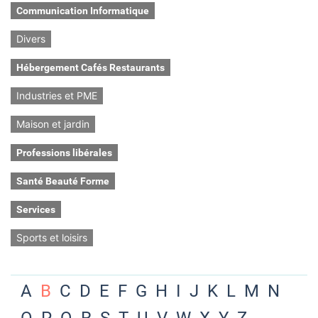
Communication Informatique
Divers
Hébergement Cafés Restaurants
Industries et PME
Maison et jardin
Professions libérales
Santé Beauté Forme
Services
Sports et loisirs
A
B
C
D
E
F
G
H
I
J
K
L
M
N