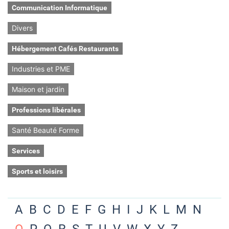
Communication Informatique
Divers
Hébergement Cafés Restaurants
Industries et PME
Maison et jardin
Professions libérales
Santé Beauté Forme
Services
Sports et loisirs
A
B
C
D
E
F
G
H
I
J
K
L
M
N