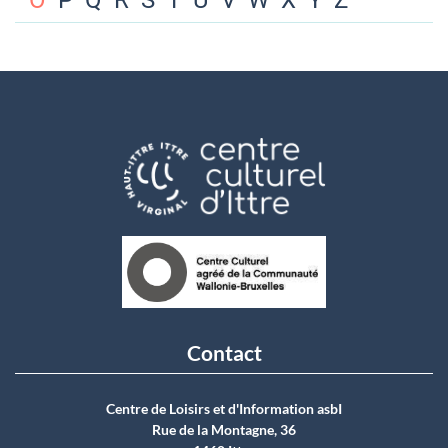
O
P
Q
R
S
T
U
V
W
X
Y
Z
Contact
Centre de Loisirs et d'Information asbI
Rue de la Montagne, 36