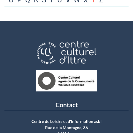
O
P
Q
R
S
T
U
V
W
X
Y
Z
Contact
Centre de Loisirs et d'Information asbI
Rue de la Montagne, 36