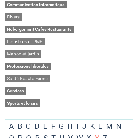
Communication Informatique
Divers
Hébergement Cafés Restaurants
Industries et PME
Maison et jardin
Professions libérales
Santé Beauté Forme
Services
Sports et loisirs
A
B
C
D
E
F
G
H
I
J
K
L
M
N