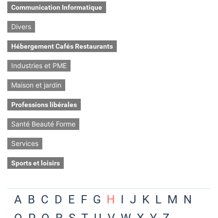
Communication Informatique
Divers
Hébergement Cafés Restaurants
Industries et PME
Maison et jardin
Professions libérales
Santé Beauté Forme
Services
Sports et loisirs
A
B
C
D
E
F
G
H
I
J
K
L
M
N