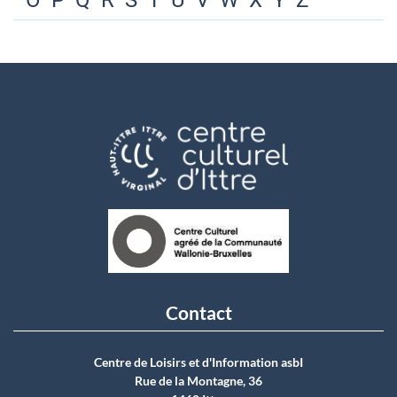
O
P
Q
R
S
T
U
V
W
X
Y
Z
Contact
Centre de Loisirs et d'Information asbI
Rue de la Montagne, 36