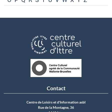
O
P
Q
R
S
T
U
V
W
X
Y
Z
Contact
Centre de Loisirs et d'Information asbI
Rue de la Montagne, 36