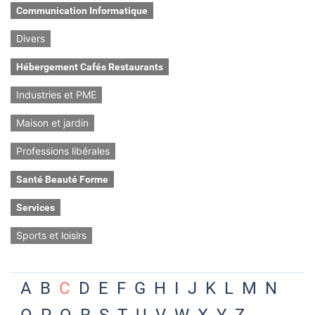
Communication Informatique
Divers
Hébergement Cafés Restaurants
Industries et PME
Maison et jardin
Professions libérales
Santé Beauté Forme
Services
Sports et loisirs
A
B
C
D
E
F
G
H
I
J
K
L
M
N