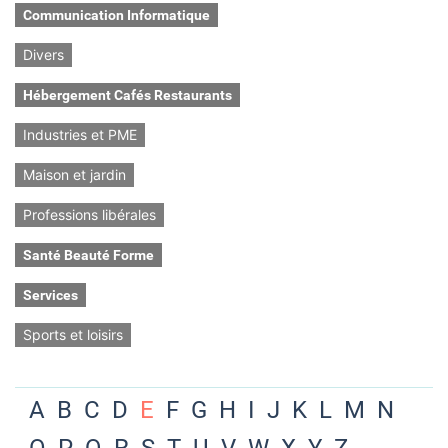
Communication Informatique
Divers
Hébergement Cafés Restaurants
Industries et PME
Maison et jardin
Professions libérales
Santé Beauté Forme
Services
Sports et loisirs
A
B
C
D
E
F
G
H
I
J
K
L
M
N