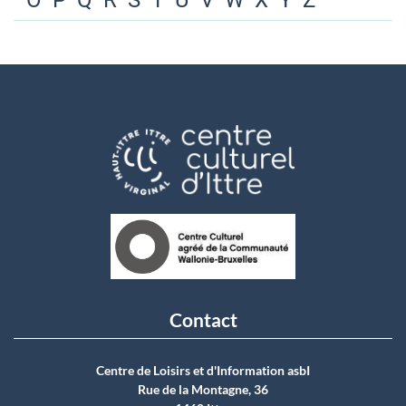
O
P
Q
R
S
T
U
V
W
X
Y
Z
Contact
Centre de Loisirs et d'Information asbI
Rue de la Montagne, 36