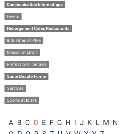
Communication Informatique
Divers
Hébergement Cafés Restaurants
Industries et PME
Maison et jardin
Professions libérales
Santé Beauté Forme
Services
Sports et loisirs
A
B
C
D
E
F
G
H
I
J
K
L
M
N