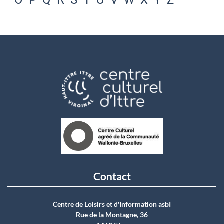
O
P
Q
R
S
T
U
V
W
X
Y
Z
Contact
Centre de Loisirs et d'Information asbI
Rue de la Montagne, 36