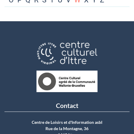
O
P
Q
R
S
T
U
V
W
X
Y
Z
Contact
Centre de Loisirs et d'Information asbI
Rue de la Montagne, 36