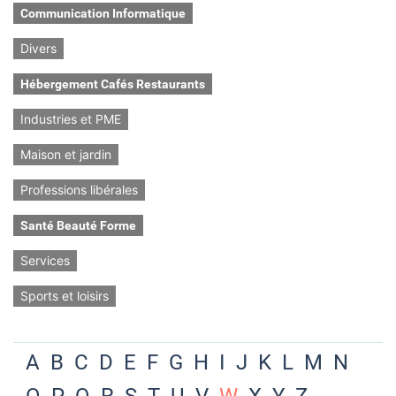
Communication Informatique
Divers
Hébergement Cafés Restaurants
Industries et PME
Maison et jardin
Professions libérales
Santé Beauté Forme
Services
Sports et loisirs
A
B
C
D
E
F
G
H
I
J
K
L
M
N