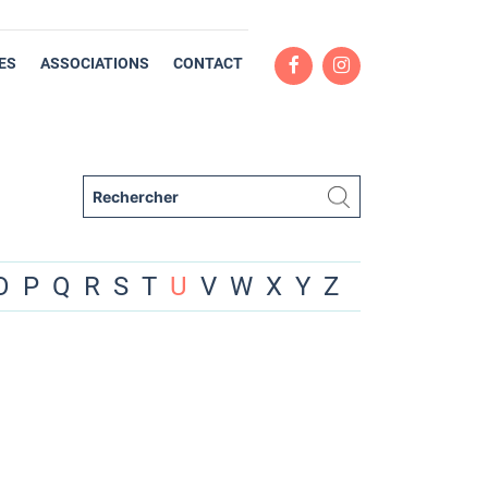
ES
ASSOCIATIONS
CONTACT
O
P
Q
R
S
T
U
V
W
X
Y
Z