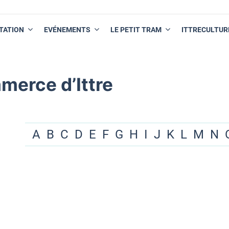
TATION
EVÉNEMENTS
LE PETIT TRAM
ITTRECULTUR
merce d’Ittre
A
B
C
D
E
F
G
H
I
J
K
L
M
N