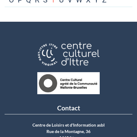
O
P
Q
R
S
T
U
V
W
X
Y
Z
Contact
Centre de Loisirs et d'Information asbI
Rue de la Montagne, 36