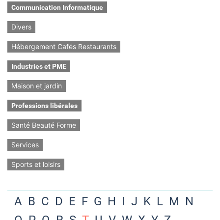
Communication Informatique
Divers
Hébergement Cafés Restaurants
Industries et PME
Maison et jardin
Professions libérales
Santé Beauté Forme
Services
Sports et loisirs
A
B
C
D
E
F
G
H
I
J
K
L
M
N