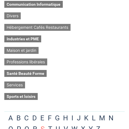
Communication Informatique
Divers
Hébergement Cafés Restaurants
Industries et PME
Maison et jardin
Professions libérales
Santé Beauté Forme
Services
Sports et loisirs
A
B
C
D
E
F
G
H
I
J
K
L
M
N