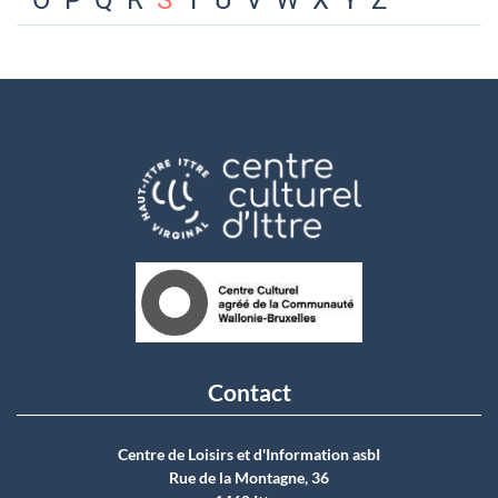
O
P
Q
R
S
T
U
V
W
X
Y
Z
Contact
Centre de Loisirs et d'Information asbI
Rue de la Montagne, 36