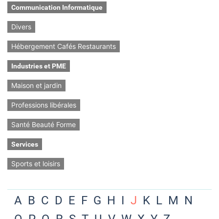
Communication Informatique
Divers
Hébergement Cafés Restaurants
Industries et PME
Maison et jardin
Professions libérales
Santé Beauté Forme
Services
Sports et loisirs
A
B
C
D
E
F
G
H
I
J
K
L
M
N