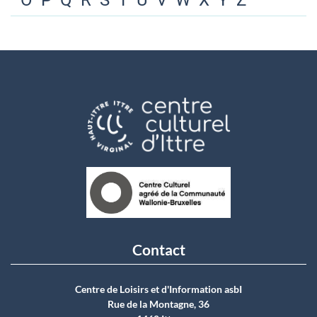
O
P
Q
R
S
T
U
V
W
X
Y
Z
Contact
Centre de Loisirs et d'Information asbI
Rue de la Montagne, 36