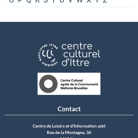
O
P
Q
R
S
T
U
V
W
X
Y
Z
Contact
Centre de Loisirs et d'Information asbI
Rue de la Montagne, 36