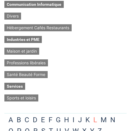
Communication Informatique
Divers
Hébergement Cafés Restaurants
Industries et PME
Maison et jardin
Professions libérales
Santé Beauté Forme
Services
Sports et loisirs
A
B
C
D
E
F
G
H
I
J
K
L
M
N