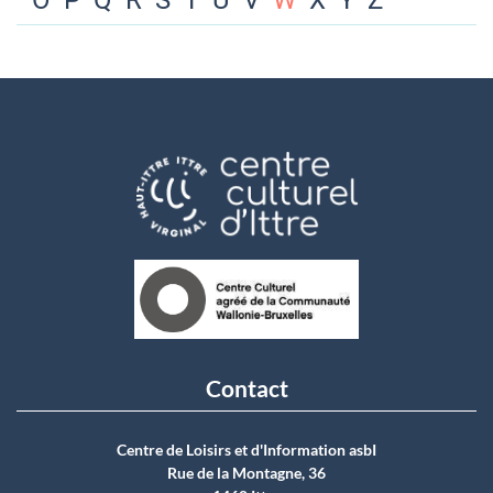
O
P
Q
R
S
T
U
V
W
X
Y
Z
Contact
Centre de Loisirs et d'Information asbI
Rue de la Montagne, 36