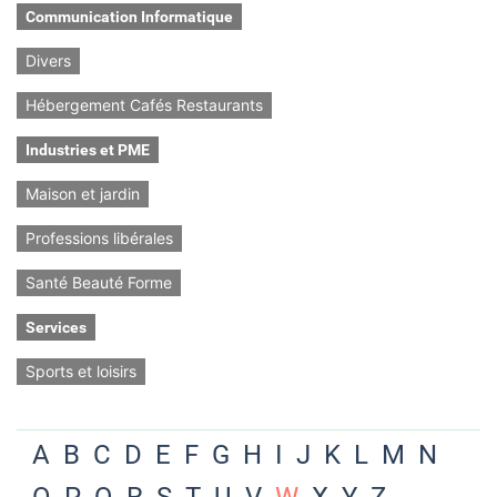
Communication Informatique
Divers
Hébergement Cafés Restaurants
Industries et PME
Maison et jardin
Professions libérales
Santé Beauté Forme
Services
Sports et loisirs
A
B
C
D
E
F
G
H
I
J
K
L
M
N