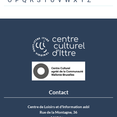
O
P
Q
R
S
T
U
V
W
X
Y
Z
Contact
Centre de Loisirs et d'Information asbI
Rue de la Montagne, 36