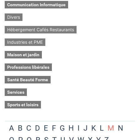
Communication Informatique
Divers
Hébergement Cafés Restaurants
Industries et PME
Maison et jardin
Professions libérales
Santé Beauté Forme
Services
Sports et loisirs
A
B
C
D
E
F
G
H
I
J
K
L
M
N