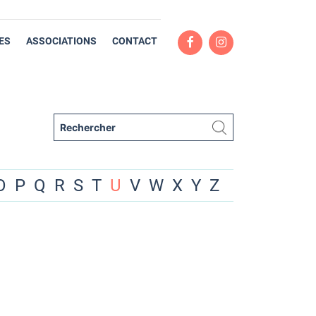
ES
ASSOCIATIONS
CONTACT
O
P
Q
R
S
T
U
V
W
X
Y
Z