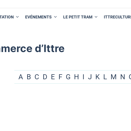
TATION
EVÉNEMENTS
LE PETIT TRAM
ITTRECULTUR
merce d’Ittre
A
B
C
D
E
F
G
H
I
J
K
L
M
N