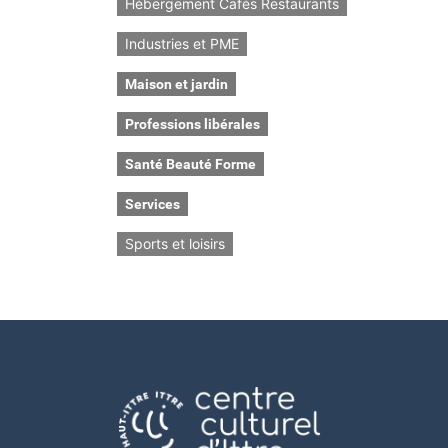
Hébergement Cafés Restaurants
Industries et PME
Maison et jardin
Professions libérales
Santé Beauté Forme
Services
Sports et loisirs