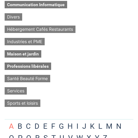
Communication Informatique
Divers
Hébergement Cafés Restaurants
Industries et PME
Maison et jardin
Professions libérales
Santé Beauté Forme
Services
Sports et loisirs
A
B
C
D
E
F
G
H
I
J
K
L
M
N