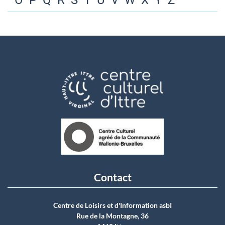
O
P
Q
R
S
T
U
V
W
X
Y
Z
Contact
Centre de Loisirs et d'Information asbI
Rue de la Montagne, 36