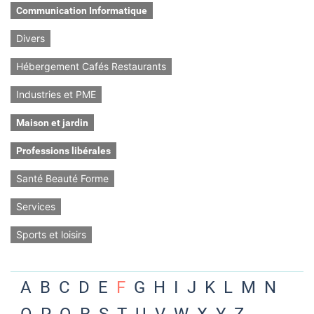
Communication Informatique
Divers
Hébergement Cafés Restaurants
Industries et PME
Maison et jardin
Professions libérales
Santé Beauté Forme
Services
Sports et loisirs
A
B
C
D
E
F
G
H
I
J
K
L
M
N